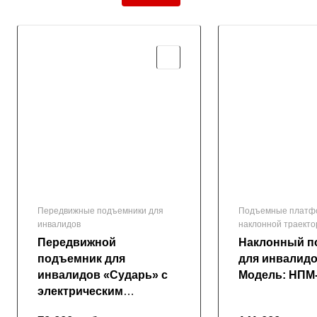
Передвижные подъемники для
Подъемные платф
инвалидов
наклонной траект
Передвижной
Наклонный п
подъемник для
для инвалидо
инвалидов «Сударь» с
Модель: НПМ
электрическим
приводом