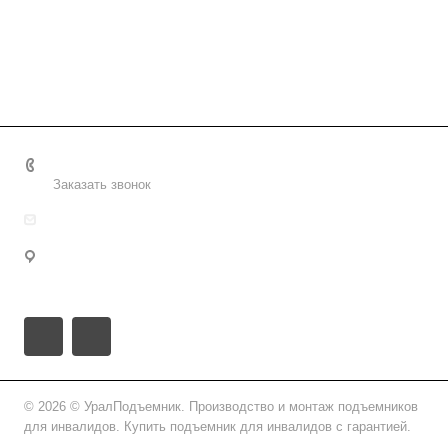
8 (800) 2222-162
Заказать звонок
info@uralpd.ru
Пермский край, городской округ Пермь, Пермь,
Пермская улица, 37
© 2026 © УралПодъемник. Производство и монтаж подъемников
для инвалидов. Купить подъемник для инвалидов с гарантией.