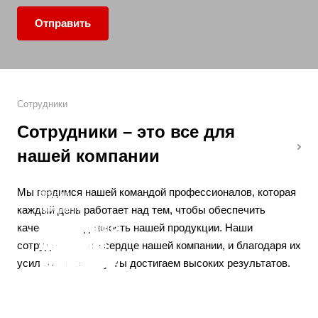
Отправить
Сотрудники
Сотрудники – это все для
нашей компании
Менеджер
Менеджер
Менеджер
Менеджер
Руководитель
Мы гордимся нашей командой профессионалов, которая
отдела
HR
отдела
отдела
отдела
Тендер
отдела
продаж
специалист
продаж
продаж
продаж
менеджер
продаж
каждый день работает над тем, чтобы обеспечить
Андреев
Колесникова
Старков
Фадеев
Корсаков
Исакован
Очкин
качество и надежность нашей продукции. Наши
Станислав
Екатерина
Андрей
Вячеслав
Андрей
Юлия
Максим
сотрудники – это сердце нашей компании, и благодаря их
Сергеевич
Сергеевна
Алексеевич
Григорьевич
Игоревич
Викторовна
Викторович
усилиям и таланту мы достигаем высоких результатов.