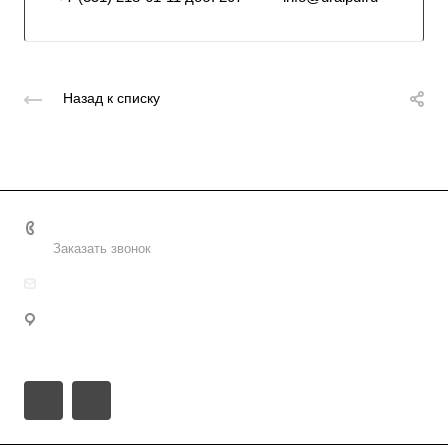
Назад к списку
8 (800) 2222-162
Заказать звонок
info@uralpd.ru
Пермский край, городской округ Пермь, Пермь,
Пермская улица, 37