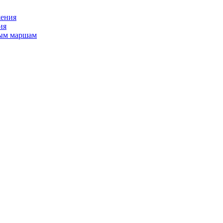
жения
ия
ным маршам