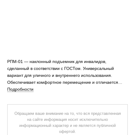
РПМ-01 — наклонный подъемник для инвалидов,
сделанный в соответствии с ГОСТом. Универсальный
вариант для уличного и внутреннего использования.
Обеспечивает комфортное перемещение и отличается
прочной конструкцией и эстетичным дизайном.
Подробности
Обращаем ваше внимание на то, что вся представленная
на сайте информация носит исключительно
информационный характер и не является публичной
офертой.