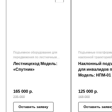
Подъемное оборудование для
Подъемные платформы
передвижения по лестничным
наклонной траекторие
маршам
Лестницеход Модель:
Наклонный под
«Спутник»
для инвалидов п
Модель: НПМ-01
165 000
р.
125 000
р.
235 000
168 000
Оставить заявку
Оставить заявк